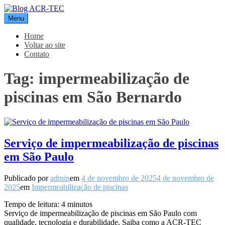
Pular
para
Menu
Blog ACR-TEC
o
conteúdo
Home
Voltar ao site
Contato
Tag:
impermeabilização de
piscinas em São Bernardo
Serviço de impermeabilização de piscinas
em São Paulo
Publicado por
admin
em
4 de novembro de 2025
4 de novembro de
2025
em
Impermeabilização de piscinas
Tempo de leitura:
4
minutos
Serviço de impermeabilização de piscinas em São Paulo com
qualidade, tecnologia e durabilidade. Saiba como a ACR-TEC