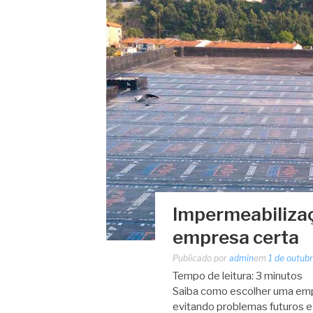
Impermeabilizaç
empresa certa
Publicado por
admin
em
1 de outub
Tempo de leitura:
3
minutos
Saiba como escolher uma emp
evitando problemas futuros e 