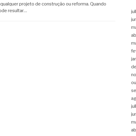
qualquer projeto de construção ou reforma. Quando
ode resultar…
ju
ju
m
ab
m
fe
ja
d
n
ou
s
a
ju
ju
m
ab