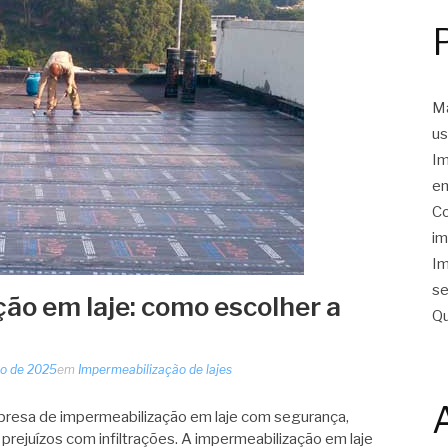
Ma
us
Im
em
Co
im
Im
se
ão em laje: como escolher a
Qu
ro de 2025
em
Impermeabilização de lajes
resa de impermeabilização em laje com segurança,
prejuízos com infiltrações. A impermeabilização em laje