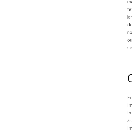
m
fe
ja
d
n
ou
s
Em
Im
Im
al
Im