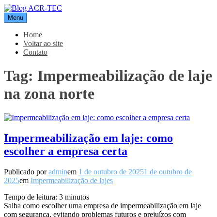
Pular
para
Menu
Blog ACR-TEC
o
conteúdo
Home
Voltar ao site
Contato
Tag:
Impermeabilização de laje
na zona norte
Impermeabilização em laje: como
escolher a empresa certa
Publicado por
admin
em
1 de outubro de 2025
1 de outubro de
2025
em
Impermeabilização de lajes
Tempo de leitura:
3
minutos
Saiba como escolher uma empresa de impermeabilização em laje
com segurança, evitando problemas futuros e prejuízos com