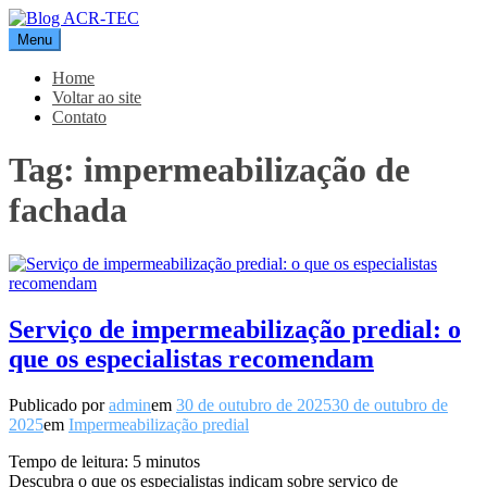
Pular
para
Menu
Blog ACR-TEC
o
conteúdo
Home
Voltar ao site
Contato
Tag:
impermeabilização de
fachada
Serviço de impermeabilização predial: o
que os especialistas recomendam
Publicado por
admin
em
30 de outubro de 2025
30 de outubro de
2025
em
Impermeabilização predial
Tempo de leitura:
5
minutos
Descubra o que os especialistas indicam sobre serviço de