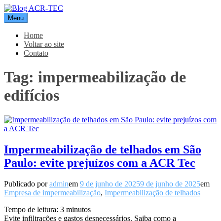
Pular
para
Menu
Blog ACR-TEC
o
conteúdo
Home
Voltar ao site
Contato
Tag:
impermeabilização de
edifícios
Impermeabilização de telhados em São
Paulo: evite prejuízos com a ACR Tec
Publicado por
admin
em
9 de junho de 2025
9 de junho de 2025
em
Empresa de impermeabilização
,
Impermeabilização de telhados
Tempo de leitura:
3
minutos
Evite infiltrações e gastos desnecessários. Saiba como a