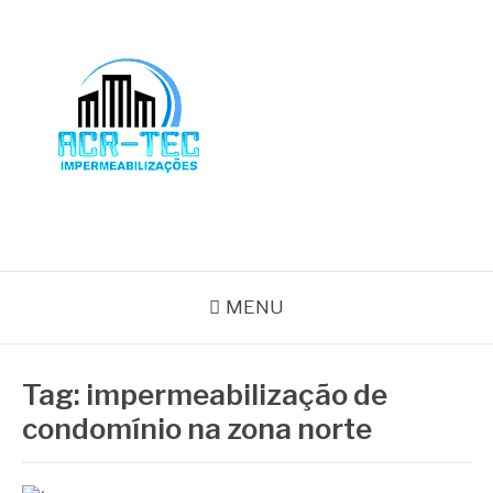
Pular
para
o
conteúdo
BLOG ACR-TEC
MENU
Tag:
impermeabilização de
condomínio na zona norte