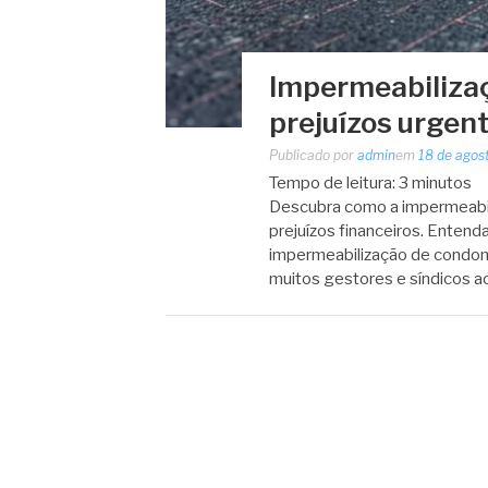
Impermeabilizaç
prejuízos urgen
Publicado por
admin
em
18 de agos
Tempo de leitura:
3
minutos
Descubra como a impermeabili
prejuízos financeiros. Entenda
impermeabilização de condom
muitos gestores e síndicos 