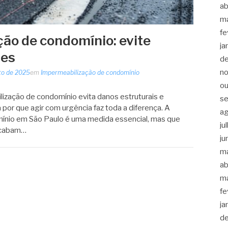
ab
m
fe
ão de condomínio: evite
ja
tes
d
n
to de 2025
em
Impermeabilização de condomínio
ou
zação de condomínio evita danos estruturais e
s
 por que agir com urgência faz toda a diferença. A
a
ínio em São Paulo é uma medida essencial, mas que
ju
acabam…
ju
m
ab
m
fe
ja
d