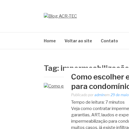
Pular
para
o
BLOG ACR-TEC
conteúdo
Home
Voltar ao site
Contato
Tag:
impermeabilização
Como escolher 
para condomíni
Publicado por
admin
em
29 de maio
Tempo de leitura:
7
minutos
Veja como contratar impermea
garantias, ART, laudos e exp
impermeabilização para con
muitos casos, já existe infil