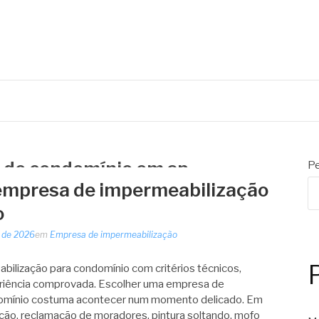
 de condomínio em sp
Pe
empresa de impermeabilização
o
 de 2026
em
Empresa de impermeabilização
bilização para condomínio com critérios técnicos,
eriência comprovada. Escolher uma empresa de
domínio costuma acontecer num momento delicado. Em
tração, reclamação de moradores, pintura soltando, mofo