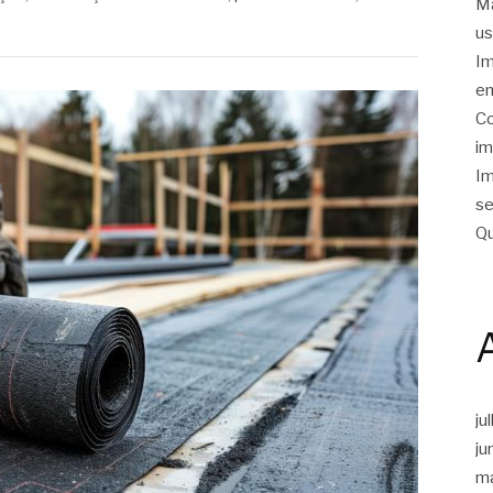
Ma
us
Im
em
Co
im
Im
se
Qu
ju
ju
m