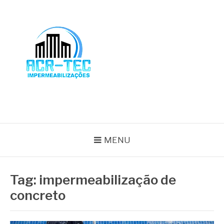
Pular
para
o
conteúdo
BLOG ACR-TEC
MENU
Tag:
impermeabilização de
concreto