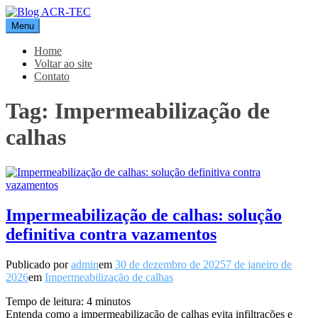
Pular
para
Menu
Blog ACR-TEC
o
conteúdo
Home
Voltar ao site
Contato
Tag:
Impermeabilização de
calhas
Impermeabilização de calhas: solução
definitiva contra vazamentos
Publicado por
admin
em
30 de dezembro de 2025
7 de janeiro de
2026
em
Impermeabilização de calhas
Tempo de leitura:
4
minutos
Entenda como a impermeabilização de calhas evita infiltrações e