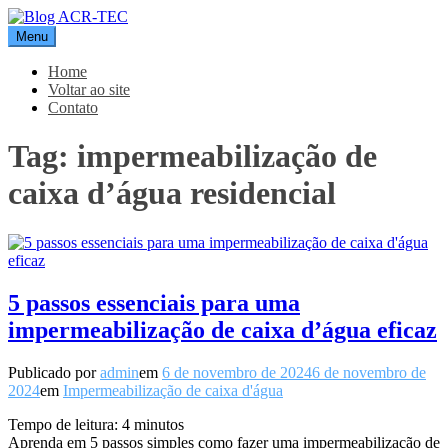
Pular
para
Menu
Blog ACR-TEC
o
conteúdo
Home
Voltar ao site
Contato
Tag:
impermeabilização de
caixa d’água residencial
5 passos essenciais para uma
impermeabilização de caixa d’água eficaz
Publicado por
admin
em
6 de novembro de 2024
6 de novembro de
2024
em
Impermeabilização de caixa d'água
Tempo de leitura:
4
minutos
Aprenda em 5 passos simples como fazer uma impermeabilização de