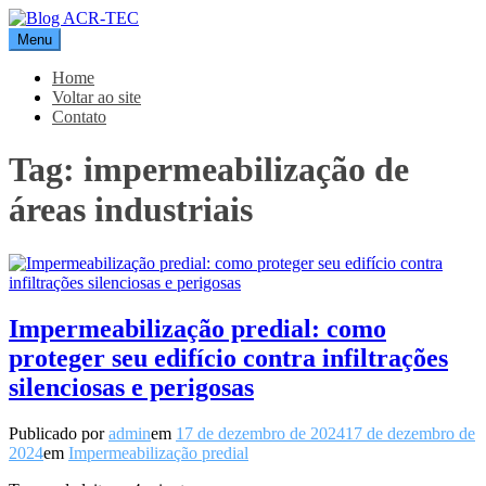
Pular
para
Menu
Blog ACR-TEC
o
conteúdo
Home
Voltar ao site
Contato
Tag:
impermeabilização de
áreas industriais
Impermeabilização predial: como
proteger seu edifício contra infiltrações
silenciosas e perigosas
Publicado por
admin
em
17 de dezembro de 2024
17 de dezembro de
2024
em
Impermeabilização predial