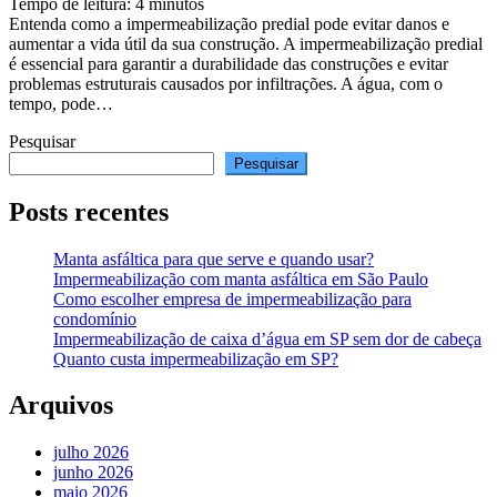
Tempo de leitura:
4
minutos
Entenda como a impermeabilização predial pode evitar danos e
aumentar a vida útil da sua construção. A impermeabilização predial
é essencial para garantir a durabilidade das construções e evitar
problemas estruturais causados por infiltrações. A água, com o
tempo, pode…
Pesquisar
Pesquisar
Posts recentes
Manta asfáltica para que serve e quando usar?
Impermeabilização com manta asfáltica em São Paulo
Como escolher empresa de impermeabilização para
condomínio
Impermeabilização de caixa d’água em SP sem dor de cabeça
Quanto custa impermeabilização em SP?
Arquivos
julho 2026
junho 2026
maio 2026