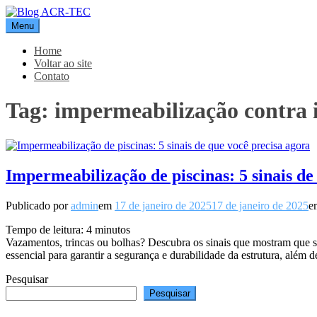
Pular
para
Menu
Blog ACR-TEC
o
conteúdo
Home
Voltar ao site
Contato
Tag:
impermeabilização contra i
Impermeabilização de piscinas: 5 sinais de
Publicado por
admin
em
17 de janeiro de 2025
17 de janeiro de 2025
e
Tempo de leitura:
4
minutos
Vazamentos, trincas ou bolhas? Descubra os sinais que mostram que s
essencial para garantir a segurança e durabilidade da estrutura, além
Pesquisar
Pesquisar