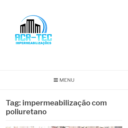
Pular
para
o
conteúdo
BLOG ACR-TEC
MENU
Tag:
impermeabilização com
poliuretano