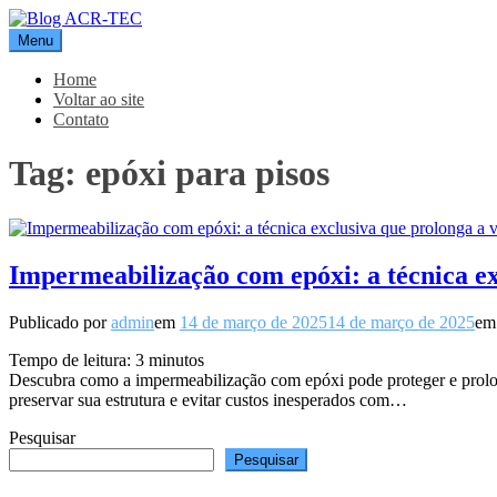
Pular
para
Menu
Blog ACR-TEC
o
conteúdo
Home
Voltar ao site
Contato
Tag:
epóxi para pisos
Impermeabilização com epóxi: a técnica exc
Publicado por
admin
em
14 de março de 2025
14 de março de 2025
e
Tempo de leitura:
3
minutos
Descubra como a impermeabilização com epóxi pode proteger e prolonga
preservar sua estrutura e evitar custos inesperados com…
Pesquisar
Pesquisar