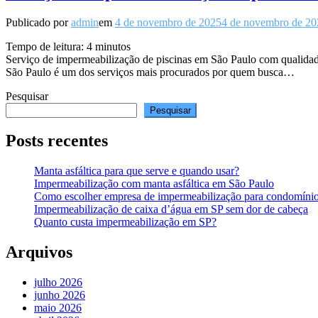
Publicado por
admin
em
4 de novembro de 2025
4 de novembro de 20
Tempo de leitura:
4
minutos
Serviço de impermeabilização de piscinas em São Paulo com qualidade
São Paulo é um dos serviços mais procurados por quem busca…
Pesquisar
Pesquisar
Posts recentes
Manta asfáltica para que serve e quando usar?
Impermeabilização com manta asfáltica em São Paulo
Como escolher empresa de impermeabilização para condomíni
Impermeabilização de caixa d’água em SP sem dor de cabeça
Quanto custa impermeabilização em SP?
Arquivos
julho 2026
junho 2026
maio 2026