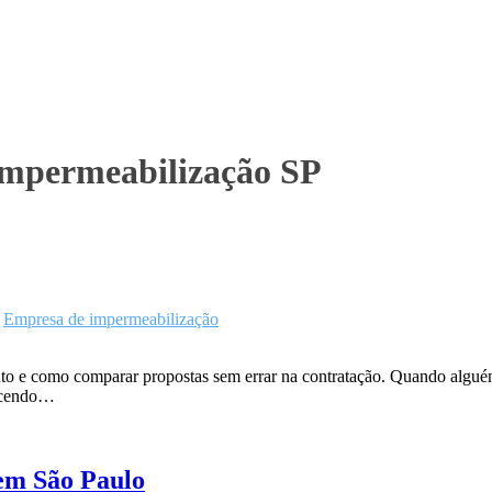
impermeabilização SP
m
Empresa de impermeabilização
to e como comparar propostas sem errar na contratação. Quando algué
recendo…
 em São Paulo