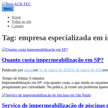
Pular
para
Menu
Blog ACR-TEC
o
conteúdo
Home
Voltar ao site
Contato
Tag:
empresa especializada em 
Quanto custa impermeabilização em SP?
Publicado por
admin
em
31 de março de 2026
31 de março de 2026
e
Tempo de leitura:
6
minutos
Impermeabilização em SP: veja quanto custa, o que muda no orçamen
pesquisando por curiosidade. Na prática, já existe um problema apa
Serviço de impermeabilização de piscinas