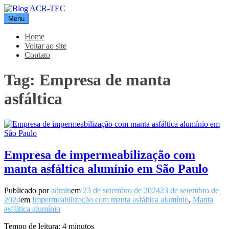
Pular
para
Menu
Blog ACR-TEC
o
conteúdo
Home
Voltar ao site
Contato
Tag:
Empresa de manta
asfáltica
Empresa de impermeabilização com
manta asfáltica alumínio em São Paulo
Publicado por
admin
em
23 de setembro de 2024
23 de setembro de
2024
em
Impermeabilização com manta asfáltica alumínio
,
Manta
asfáltica alumínio
Tempo de leitura:
4
minutos