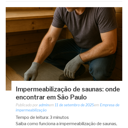
Impermeabilização de saunas: onde
encontrar em São Paulo
Publicado por
admin
em
11 de setembro de 2025
em
Empresa de
impermeabilização
Tempo de leitura:
3
minutos
Saiba como funciona a impermeabilização de saunas,