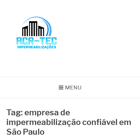
Pular
para
o
conteúdo
BLOG ACR-TEC
MENU
Tag:
empresa de
impermeabilização confiável em
São Paulo