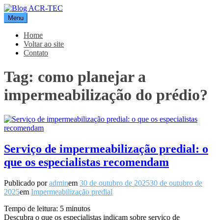
Pular
para
Menu
Blog ACR-TEC
o
conteúdo
Home
Voltar ao site
Contato
Tag:
como planejar a
impermeabilização do prédio?
Serviço de impermeabilização predial: o
que os especialistas recomendam
Publicado por
admin
em
30 de outubro de 2025
30 de outubro de
2025
em
Impermeabilização predial
Tempo de leitura:
5
minutos
Descubra o que os especialistas indicam sobre serviço de