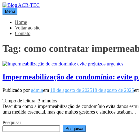
Pular
para
Menu
Blog ACR-TEC
o
conteúdo
Home
Voltar ao site
Contato
Tag:
como contratar impermeabi
Impermeabilização de condomínio: evite p
Publicado por
admin
em
18 de agosto de 2025
18 de agosto de 2025
e
Tempo de leitura:
3
minutos
Descubra como a impermeabilização de condomínio evita danos estrutu
uma medida essencial, mas que muitos gestores e síndicos acabam…
Pesquisar
Pesquisar