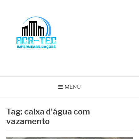
Pular
para
o
conteúdo
BLOG ACR-TEC
MENU
Tag:
caixa d’água com
vazamento