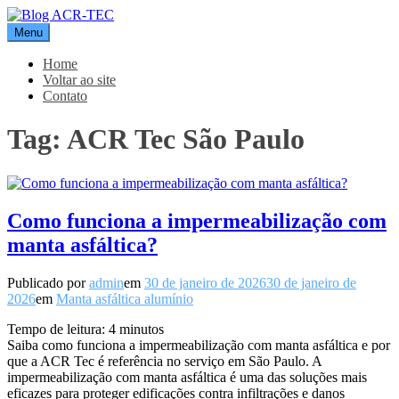
Pular
para
Menu
Blog ACR-TEC
o
conteúdo
Home
Voltar ao site
Contato
Tag:
ACR Tec São Paulo
Como funciona a impermeabilização com
manta asfáltica?
Publicado por
admin
em
30 de janeiro de 2026
30 de janeiro de
2026
em
Manta asfáltica alumínio
Tempo de leitura:
4
minutos
Saiba como funciona a impermeabilização com manta asfáltica e por
que a ACR Tec é referência no serviço em São Paulo. A
impermeabilização com manta asfáltica é uma das soluções mais
eficazes para proteger edificações contra infiltrações e danos