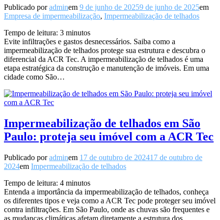
Publicado por
admin
em
9 de junho de 2025
9 de junho de 2025
em
Empresa de impermeabilização
,
Impermeabilização de telhados
Tempo de leitura:
3
minutos
Evite infiltrações e gastos desnecessários. Saiba como a
impermeabilização de telhados protege sua estrutura e descubra o
diferencial da ACR Tec. A impermeabilização de telhados é uma
etapa estratégica da construção e manutenção de imóveis. Em uma
cidade como São…
Impermeabilização de telhados em São
Paulo: proteja seu imóvel com a ACR Tec
Publicado por
admin
em
17 de outubro de 2024
17 de outubro de
2024
em
Impermeabilização de telhados
Tempo de leitura:
4
minutos
Entenda a importância da impermeabilização de telhados, conheça
os diferentes tipos e veja como a ACR Tec pode proteger seu imóvel
contra infiltrações. Em São Paulo, onde as chuvas são frequentes e
as mudanças climáticas afetam diretamente a estrutura dos…