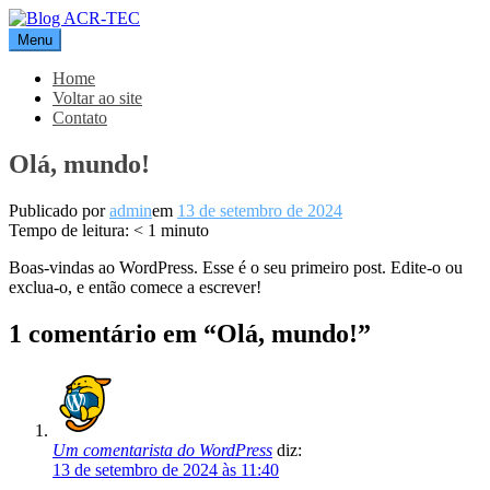
Pular
para
Menu
Blog ACR-TEC
o
conteúdo
Home
Voltar ao site
Contato
Olá, mundo!
Publicado por
admin
em
13 de setembro de 2024
Tempo de leitura:
< 1
minuto
Boas-vindas ao WordPress. Esse é o seu primeiro post. Edite-o ou
exclua-o, e então comece a escrever!
1 comentário em “Olá, mundo!”
Um comentarista do WordPress
diz:
13 de setembro de 2024 às 11:40