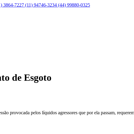
1) 3864-7227
(11) 94746-3234
(44) 99880-0325
to de Esgoto
essão provocada pelos líquidos agressores que por ela passam, requere