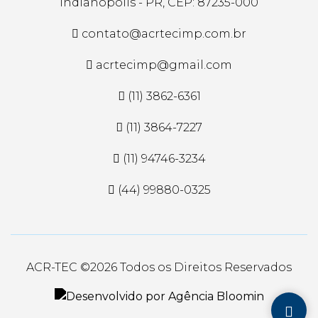
Indianópolis - PR, CEP: 87235-000
contato@acrtecimp.com.br
acrtecimp@gmail.com
(11) 3862-6361
(11) 3864-7227
(11) 94746-3234
(44) 99880-0325
ACR-TEC ©
2026 Todos os Direitos Reservados