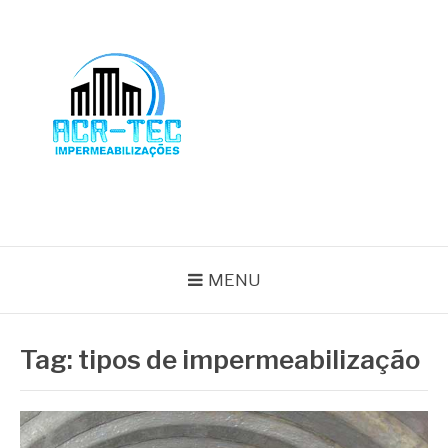
Pular
para
o
conteúdo
BLOG ACR-TEC
MENU
Tag:
tipos de impermeabilização