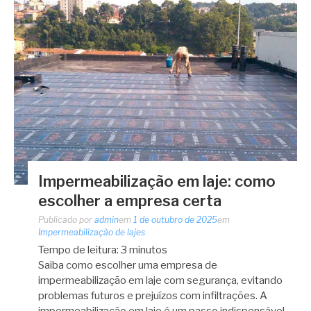
Impermeabilização em laje: como
escolher a empresa certa
Publicado por
admin
em
1 de outubro de 2025
em
Impermeabilização de lajes
Tempo de leitura:
3
minutos
Saiba como escolher uma empresa de
impermeabilização em laje com segurança, evitando
problemas futuros e prejuízos com infiltrações. A
impermeabilização em laje é um passo indispensável