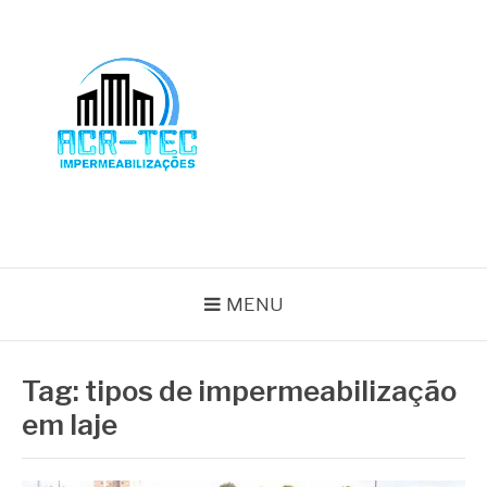
Pular
para
o
conteúdo
BLOG ACR-TEC
MENU
Tag:
tipos de impermeabilização
em laje