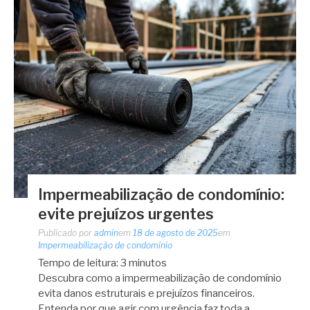
Impermeabilização de condomínio:
evite prejuízos urgentes
Publicado por
admin
em
18 de agosto de 2025
em
Impermeabilização de condomínio
Tempo de leitura:
3
minutos
Descubra como a impermeabilização de condomínio
evita danos estruturais e prejuízos financeiros.
Entenda por que agir com urgência faz toda a