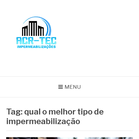
Pular
para
o
conteúdo
BLOG ACR-TEC
MENU
Tag:
qual o melhor tipo de
impermeabilização